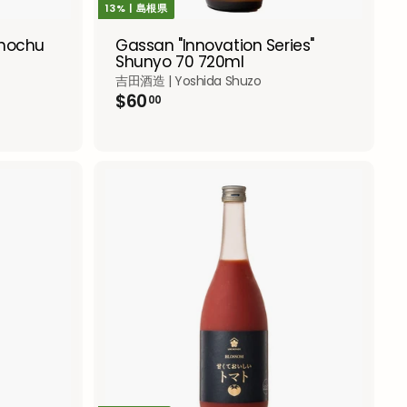
13% | 島根県
Gassan "Innovation Series"
Shochu
Shunyo 70 720ml
吉田酒造 | Yoshida Shuzo
$
$60
00
6
0
.
0
0
A
A
d
d
d
d
t
t
o
o
c
c
a
a
r
r
t
t