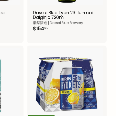
Dassai Blue Type 23 Junmai
ball
Daiginjo 720ml
獺祭酒造 | Dassai Blue Brewery
$
$154
00
1
5
4
.
0
0
A
A
d
d
d
d
t
t
o
o
c
c
a
a
r
r
t
t