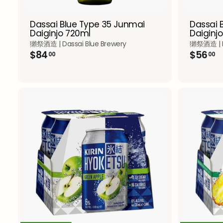
Dassai Blue Type 35 Junmai
Dassai 
Daiginjo 720ml
Daiginj
獺祭酒造 | Dassai Blue Brewery
獺祭酒造 | D
$
$
$84
$56
00
00
8
5
4
6
.
.
0
0
0
0
A
d
d
t
o
c
a
r
t