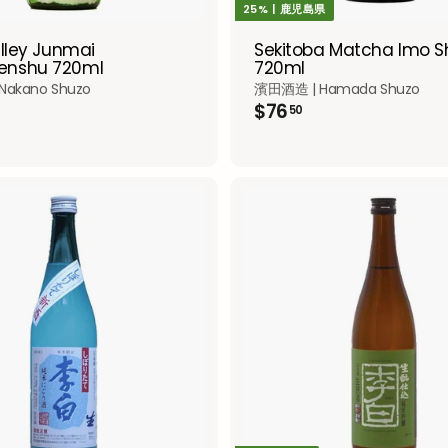
25% | 鹿児島県
alley Junmai
Sekitoba Matcha Imo 
nshu 720ml
720ml
akano Shuzo
濱田酒造 | Hamada Shuzo
$
$76
50
7
6
.
5
0
A
d
d
t
o
c
a
r
t