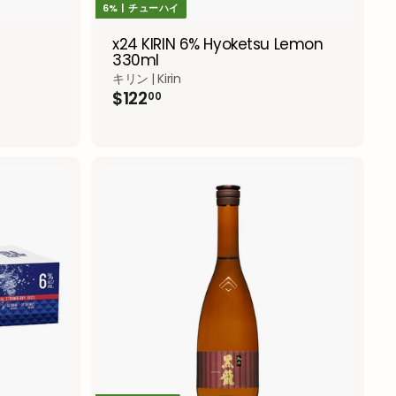
6% | チューハイ
x24 KIRIN 6% Hyoketsu Lemon
330ml
キリン | Kirin
$
$122
00
1
2
2
.
0
0
A
A
d
d
d
d
t
t
o
o
c
c
a
a
r
r
t
t