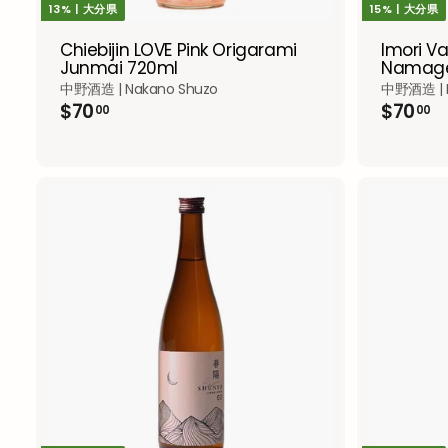
13% | 大分県
15% | 大分県
Chiebijin LOVE Pink Origarami
Imori V
Junmai 720ml
Namage
中野酒造 | Nakano Shuzo
中野酒造 | N
$
$
$70
$70
00
00
7
7
0
0
.
.
0
0
0
0
A
d
d
t
o
c
a
r
t