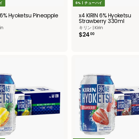
ハイ
6% | チューハイ
N 6% Hyoketsu Pineapple
x4 KIRIN 6% Hyoketsu
Strawberry 330ml
in
キリン | Kirin
$
$24
00
2
4
.
0
0
A
d
d
t
o
c
a
r
t