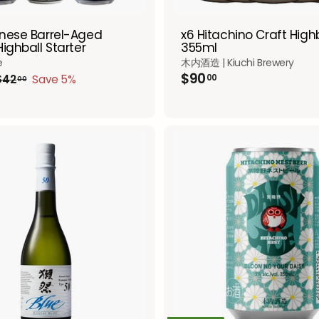
nese Barrel-Aged
x6 Hitachino Craft High
ighball Starter
355ml
e
木内酒造 | Kiuchi Brewery
$
$90
$
00
$42
Save 5%
00
4
9
2
0
.
.
0
0
0
0
A
d
d
t
o
c
a
r
t