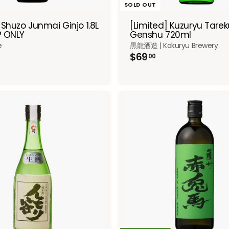
SOLD OUT
 Shuzo Junmai Ginjo 1.8L
[Limited] Kuzuryu Tarek
P ONLY
Genshu 720ml
e
黒龍酒造 | Kokuryu Brewery
$
$
$69
00
2
6
2
9
0
.
0
0
0
0
A
d
d
t
o
c
a
r
t