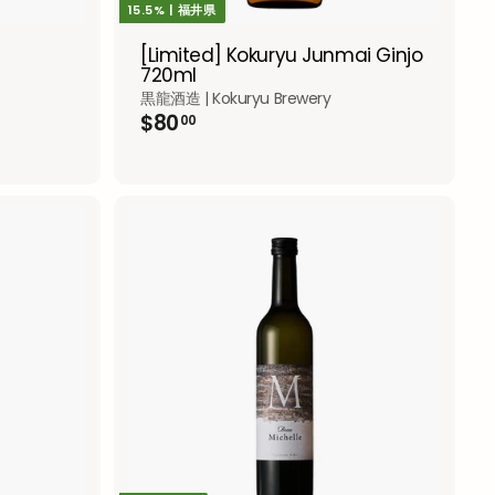
15.5% | 福井県
[Limited] Kokuryu Junmai Ginjo
720ml
黒龍酒造 | Kokuryu Brewery
$
$80
00
8
0
.
0
0
A
d
d
t
o
c
a
r
t