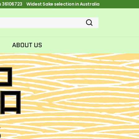
es 36106723 FREE Shipping on orders over $100
Pause
slideshow
Search
ABOUT US