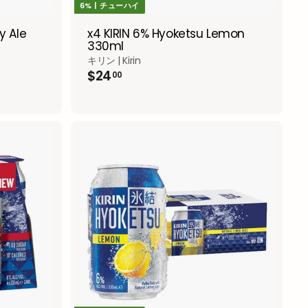
6% | チューハイ
y Ale
x4 KIRIN 6% Hyoketsu Lemon
330ml
キリン | Kirin
$
$24
00
2
4
.
0
0
A
A
d
d
d
d
t
t
o
o
c
c
a
a
r
r
t
t