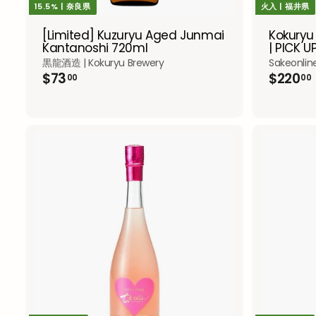
15.5% | 奈良県
火入 | 福井県
[Limited] Kuzuryu Aged Junmai
Kokuryu
Kantanoshi 720ml
| PICK U
黒龍酒造 | Kokuryu Brewery
Sakeonlin
$
$73
$220
00
00
7
3
.
0
.
0
A
d
d
t
o
c
a
r
t