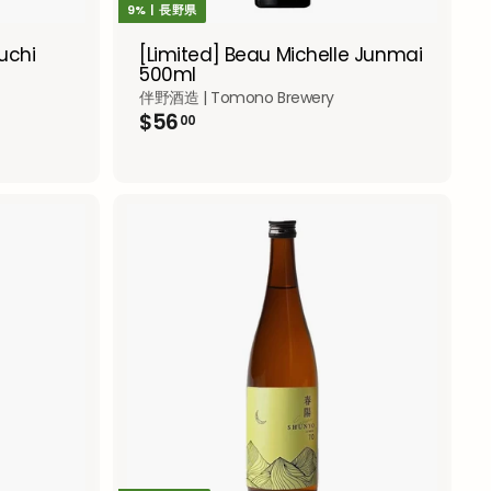
9% | 長野県
uchi
[Limited] Beau Michelle Junmai
500ml
伴野酒造 | Tomono Brewery
$
$56
00
5
6
.
0
0
A
A
d
d
d
d
t
t
o
o
c
c
a
a
r
r
t
t