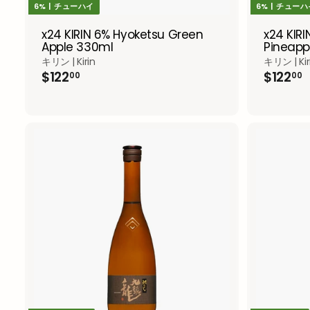
6% | チューハイ
6% | チュー
x24 KIRIN 6% Hyoketsu Green
x24 KIR
Apple 330ml
Pineapp
キリン | Kirin
キリン | Kir
$
$
$122
$122
00
00
1
1
2
2
2
2
.
.
0
0
0
0
A
d
d
t
o
c
a
r
t