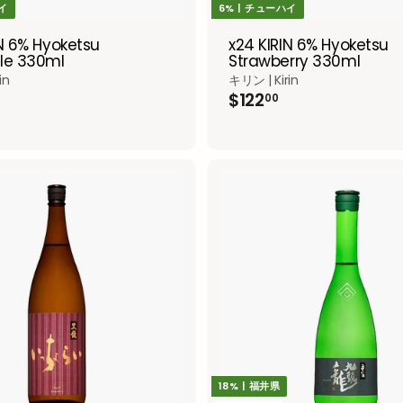
ハイ
6% | チューハイ
IN 6% Hyoketsu
x24 KIRIN 6% Hyoketsu
le 330ml
Strawberry 330ml
in
キリン | Kirin
$
$122
00
1
2
2
.
0
0
A
d
d
t
o
c
a
r
t
18% | 福井県