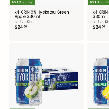
6% | チューハイ
6% | チュー
x4 KIRIN 6% Hyoketsu Green
x4 KIRI
Apple 330ml
330ml
キリン | Kirin
キリン | Kir
$
$
$24
$24
00
00
2
2
4
4
.
.
0
0
0
0
A
d
d
t
o
c
a
r
t