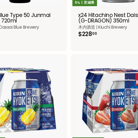
5% | 茨城県
Blue Type 50 Junmai
x24 Hitachino Nest Dais
o 720ml
(G-DRAGON) 350ml
assai Blue Brewery
木内酒造 | Kiuchi Brewery
$
$228
00
2
2
8
.
0
0
A
d
d
t
o
c
a
r
t