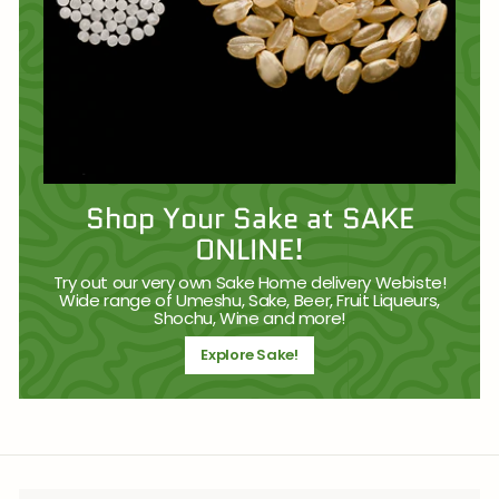
Shop Your Sake at SAKE
ONLINE!
Try out our very own Sake Home delivery Webiste!
Wide range of Umeshu, Sake, Beer, Fruit Liqueurs,
Shochu, Wine and more!
Explore Sake!