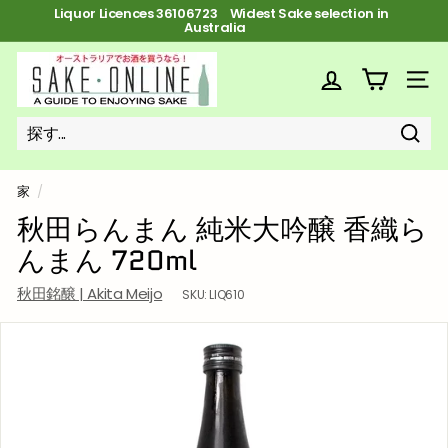
Australia
コ
Liquor Licences 36106723 FREE Shipping on orders over $100
ン
ス
テ
ラ
ン
S
イ
ツ
ド
a
サイ
へ
シ
ス
k
ョ
キ
ー
ッ
e
を
プ
探
探
近
o
一
す
す
い
時
n
停
家
/
止
l
秋田らんまん 純米大吟醸 香織ら
i
んまん 720ml
n
e
秋田銘醸 | Akita Meijo
SKU:
LIQ610