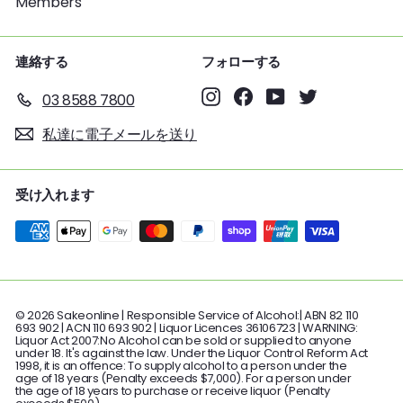
Members
連絡する
フォローする
Instagram
Facebook
YouTube
Twitter
03 8588 7800
私達に電子メールを送り
受け入れます
© 2026 Sakeonline | Responsible Service of Alcohol:| ABN 82 110
693 902 | ACN 110 693 902 | Liquor Licences 36106723 | WARNING:
Liquor Act 2007:No Alcohol can be sold or supplied to anyone
under 18. It's against the law. Under the Liquor Control Reform Act
1998, it is an offence: To supply alcohol to a person under the
age of 18 years (Penalty exceeds $7,000). For a person under
the age of 18 years to purchase or receive liquor (Penalty