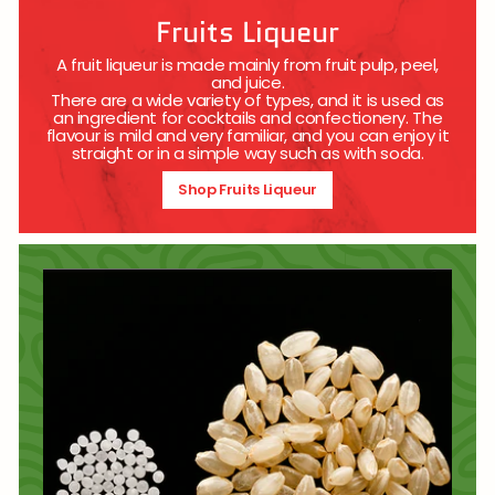
Fruits Liqueur
A fruit liqueur is made mainly from fruit pulp, peel,
and juice.
There are a wide variety of types, and it is used as
an ingredient for cocktails and confectionery. The
flavour is mild and very familiar, and you can enjoy it
straight or in a simple way such as with soda.
Shop Fruits Liqueur