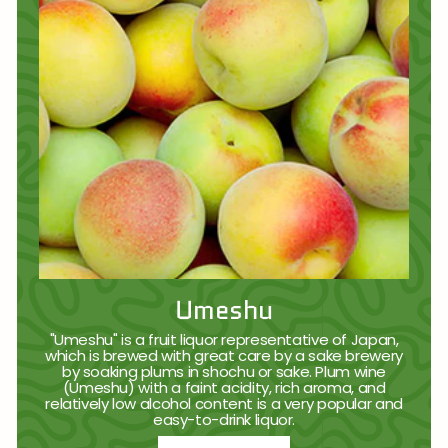
Umeshu
"Umeshu" is a fruit liquor representative of Japan,
which is brewed with great care by a sake brewery
by soaking plums in shochu or sake. Plum wine
(Umeshu) with a faint acidity, rich aroma, and
relatively low alcohol content is a very popular and
easy-to-drink liquor.