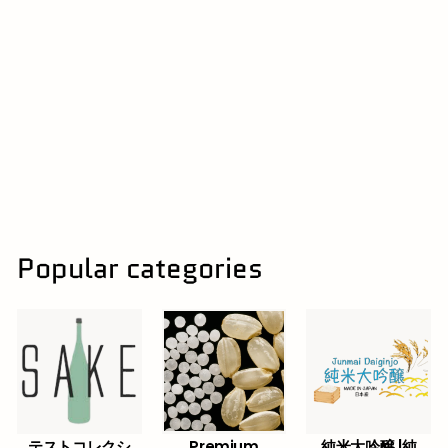
15% | 秋田県
秋田らんまん 純米大
吟醸 香織らんまん
720ml
秋田銘醸 | Akita Meijo
$
$45
60
4
5
.
6
0
Popular categories
テストコレクシ
Premium
純米大吟醸 |純