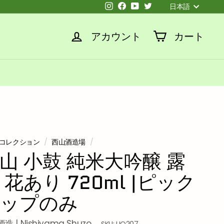
言
Instagram
Facebook
YouTube
Twitter
日本語
語
アカウント
カート
コレクション
/
西山酒造場
/
山 小鼓 純米大吟醸 露
 花あり 720ml |ピック
ップのみ
造 | Nishiyama Shuzo