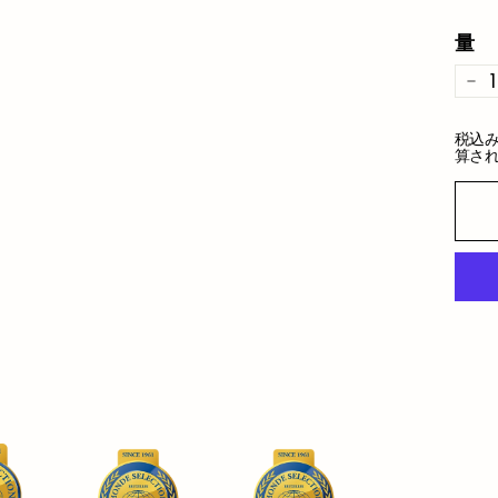
量
−
税込
算さ