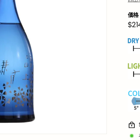
価格
通
$21
常
価
格