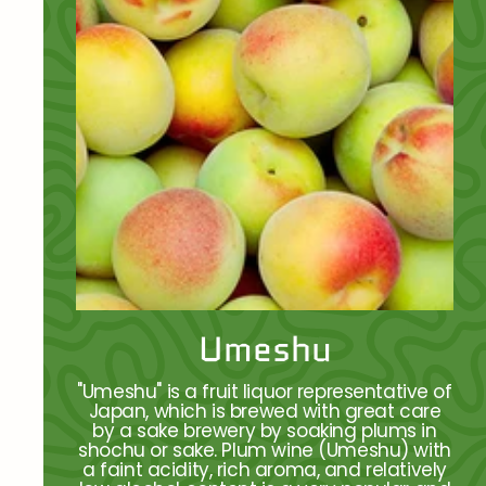
Umeshu
"Umeshu" is a fruit liquor representative of
Japan, which is brewed with great care
by a sake brewery by soaking plums in
shochu or sake. Plum wine (Umeshu) with
a faint acidity, rich aroma, and relatively