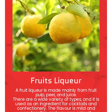
Fruits Liqueur
A fruit liqueur is made mainly from fruit
pulp, peel, and juice.
There are a wide variety of types, and it is
used as an ingredient for cocktails and
confectionery. The flavour is mild and