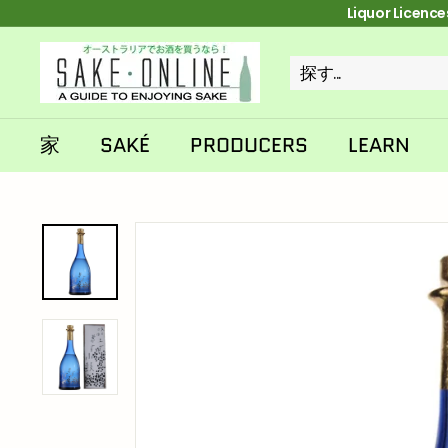
コ
Liquor Licen
ン
テ
S
ン
a
ツ
探
近
へ
k
ス
す
い
e
キ
家
SAKÉ
PRODUCERS
LEARN
ッ
o
プ
n
l
i
n
e