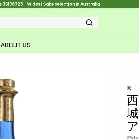
ces 36106723 FREE Shipping on orders over $100
ス
ラ
イ
ド
探
シ
す
ョ
ー
ABOUT US
を
一
時
停
止
家
/
西
城
ア
西山酒