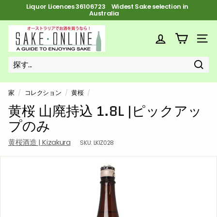
コ
Liquor Licences 36106723 FREE Shipping on orders over $100
ン
ス
テ
ラ
ン
S
イ
ツ
ド
a
サイ
へ
シ
ス
k
ョ
キ
ー
ッ
e
を
プ
探
探
近
o
一
す
す
い
時
n
停
家
/
コレクション
/
黄桜
/
止
l
黄桜 山廃持込 1.8L |ピックアッ
i
プのみ
n
e
黄桜酒造 | Kizakura
SKU:
LKIZ028