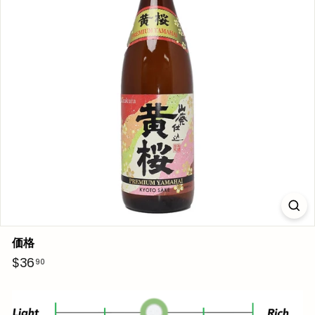
価格
通
$36.90
$36
90
常
価
格