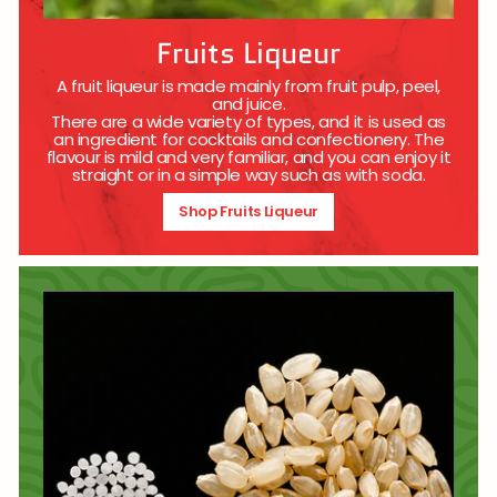
Fruits Liqueur
A fruit liqueur is made mainly from fruit pulp, peel,
and juice.
There are a wide variety of types, and it is used as
an ingredient for cocktails and confectionery. The
flavour is mild and very familiar, and you can enjoy it
straight or in a simple way such as with soda.
Shop Fruits Liqueur