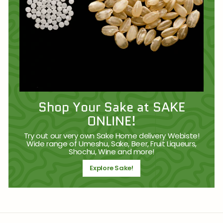
Shop Your Sake at SAKE
ONLINE!
Try out our very own Sake Home delivery Webiste!
Wide range of Umeshu, Sake, Beer, Fruit Liqueurs,
Shochu, Wine and more!
Explore Sake!