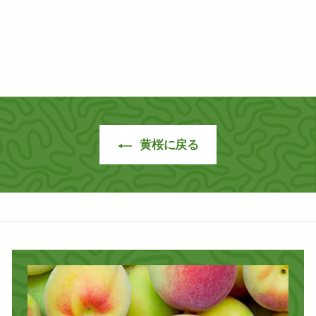
ックアップのみ
黄桜酒造 | Kizakura
$
$36
90
3
6
.
9
0
黄桜に戻る