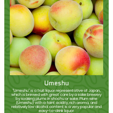
Umeshu
"Umeshu" is a fruit liquor representative of Japan,
which is brewed with great care by a sake brewery
by soaking plums in shochu or sake. Plum wine
(Umeshu) with a faint acidity, rich aroma, and
relatively low alcohol content is a very popular and
easy-to-drink liquor.