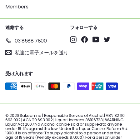
Members
連絡する
フォローする
Instagram
Facebook
YouTube
Twitter
03 8588 7800
私達に電子メールを送り
受け入れます
© 2026 Sakeonline | Responsible Service of Alcohol:| ABN 82 110
693 902 | ACN 110 693 902 | Liquor Licences 36106723 | WARNING:
Liquor Act 2007:No Alcohol can be sold or supplied to anyone
under 18. It's against the law. Under the Liquor Control Reform Act
1998, it is an offence: To supply alcohol to a person under the
age of 18 years (Penalty exceeds $7,000). For a person under